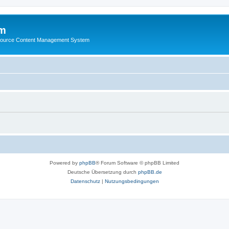
m
ource Content Management System
Powered by
phpBB
® Forum Software © phpBB Limited
Deutsche Übersetzung durch
phpBB.de
Datenschutz
|
Nutzungsbedingungen