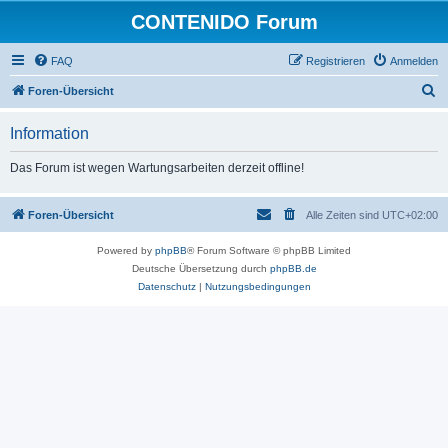
CONTENIDO Forum
FAQ
Registrieren
Anmelden
S
Foren-Übersicht
u
Information
c
h
Das Forum ist wegen Wartungsarbeiten derzeit offline!
e
Foren-Übersicht
Alle Zeiten sind
UTC+02:00
Powered by
phpBB
® Forum Software © phpBB Limited
Deutsche Übersetzung durch
phpBB.de
Datenschutz
|
Nutzungsbedingungen