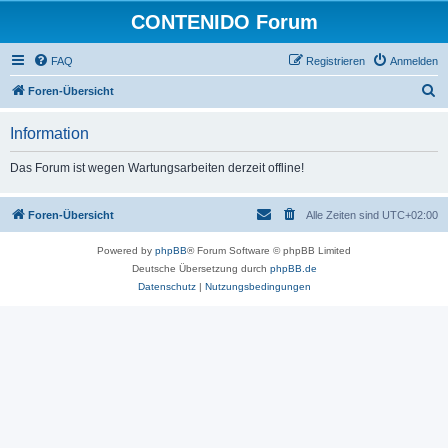
CONTENIDO Forum
FAQ
Registrieren
Anmelden
S
Foren-Übersicht
u
Information
c
h
Das Forum ist wegen Wartungsarbeiten derzeit offline!
e
Foren-Übersicht
Alle Zeiten sind
UTC+02:00
Powered by
phpBB
® Forum Software © phpBB Limited
Deutsche Übersetzung durch
phpBB.de
Datenschutz
|
Nutzungsbedingungen