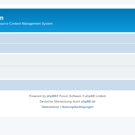
m
ource Content Management System
Powered by
phpBB
® Forum Software © phpBB Limited
Deutsche Übersetzung durch
phpBB.de
Datenschutz
|
Nutzungsbedingungen