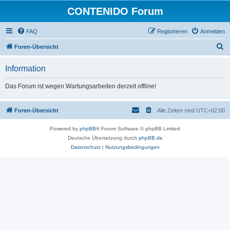
CONTENIDO Forum
FAQ
Registrieren
Anmelden
S
Foren-Übersicht
u
Information
c
h
Das Forum ist wegen Wartungsarbeiten derzeit offline!
e
Foren-Übersicht
Alle Zeiten sind
UTC+02:00
Powered by
phpBB
® Forum Software © phpBB Limited
Deutsche Übersetzung durch
phpBB.de
Datenschutz
|
Nutzungsbedingungen