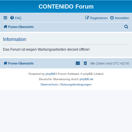
CONTENIDO Forum
FAQ
Registrieren
Anmelden
S
Foren-Übersicht
u
Information
c
h
Das Forum ist wegen Wartungsarbeiten derzeit offline!
e
Foren-Übersicht
Alle Zeiten sind
UTC+02:00
Powered by
phpBB
® Forum Software © phpBB Limited
Deutsche Übersetzung durch
phpBB.de
Datenschutz
|
Nutzungsbedingungen