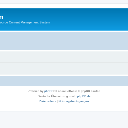
m
ource Content Management System
Powered by
phpBB
® Forum Software © phpBB Limited
Deutsche Übersetzung durch
phpBB.de
Datenschutz
|
Nutzungsbedingungen