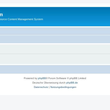
m
ource Content Management System
Powered by
phpBB
® Forum Software © phpBB Limited
Deutsche Übersetzung durch
phpBB.de
Datenschutz
|
Nutzungsbedingungen