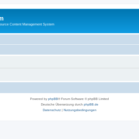
m
ource Content Management System
Powered by
phpBB
® Forum Software © phpBB Limited
Deutsche Übersetzung durch
phpBB.de
Datenschutz
|
Nutzungsbedingungen