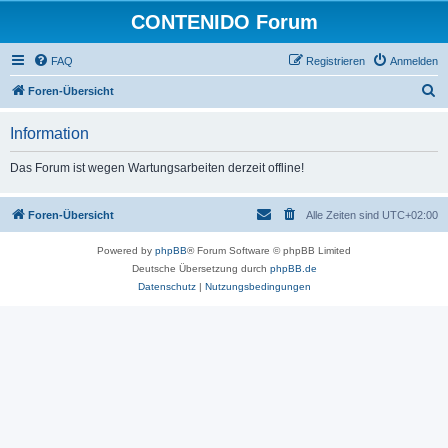
CONTENIDO Forum
FAQ
Registrieren
Anmelden
S
Foren-Übersicht
u
Information
c
h
Das Forum ist wegen Wartungsarbeiten derzeit offline!
e
Foren-Übersicht
Alle Zeiten sind
UTC+02:00
Powered by
phpBB
® Forum Software © phpBB Limited
Deutsche Übersetzung durch
phpBB.de
Datenschutz
|
Nutzungsbedingungen