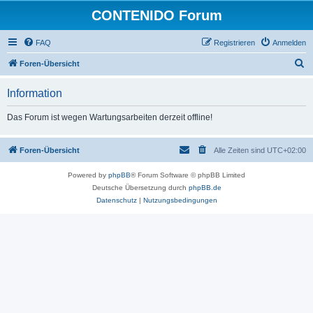
CONTENIDO Forum
FAQ
Registrieren
Anmelden
S
Foren-Übersicht
u
Information
c
h
Das Forum ist wegen Wartungsarbeiten derzeit offline!
e
Foren-Übersicht
Alle Zeiten sind
UTC+02:00
Powered by
phpBB
® Forum Software © phpBB Limited
Deutsche Übersetzung durch
phpBB.de
Datenschutz
|
Nutzungsbedingungen