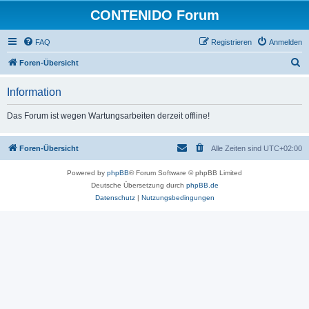
CONTENIDO Forum
FAQ
Registrieren
Anmelden
S
Foren-Übersicht
u
Information
c
h
Das Forum ist wegen Wartungsarbeiten derzeit offline!
e
Foren-Übersicht
Alle Zeiten sind
UTC+02:00
Powered by
phpBB
® Forum Software © phpBB Limited
Deutsche Übersetzung durch
phpBB.de
Datenschutz
|
Nutzungsbedingungen