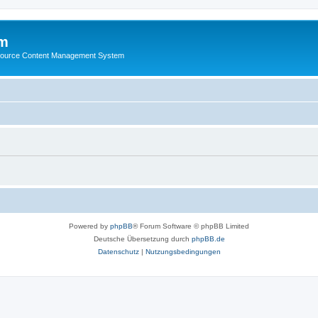
m
ource Content Management System
Powered by
phpBB
® Forum Software © phpBB Limited
Deutsche Übersetzung durch
phpBB.de
Datenschutz
|
Nutzungsbedingungen