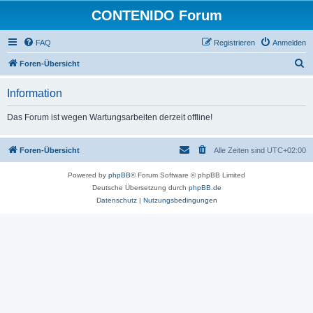
CONTENIDO Forum
FAQ
Registrieren
Anmelden
S
Foren-Übersicht
u
Information
c
h
Das Forum ist wegen Wartungsarbeiten derzeit offline!
e
Foren-Übersicht
Alle Zeiten sind
UTC+02:00
Powered by
phpBB
® Forum Software © phpBB Limited
Deutsche Übersetzung durch
phpBB.de
Datenschutz
|
Nutzungsbedingungen