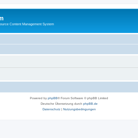
m
ource Content Management System
Powered by
phpBB
® Forum Software © phpBB Limited
Deutsche Übersetzung durch
phpBB.de
Datenschutz
|
Nutzungsbedingungen