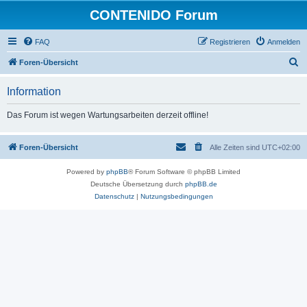
CONTENIDO Forum
FAQ
Registrieren
Anmelden
S
Foren-Übersicht
u
Information
c
h
Das Forum ist wegen Wartungsarbeiten derzeit offline!
e
Foren-Übersicht
Alle Zeiten sind
UTC+02:00
Powered by
phpBB
® Forum Software © phpBB Limited
Deutsche Übersetzung durch
phpBB.de
Datenschutz
|
Nutzungsbedingungen