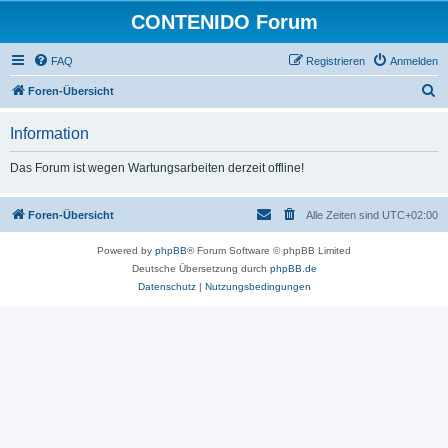
CONTENIDO Forum
FAQ
Registrieren
Anmelden
S
Foren-Übersicht
u
Information
c
h
Das Forum ist wegen Wartungsarbeiten derzeit offline!
e
Foren-Übersicht
Alle Zeiten sind
UTC+02:00
Powered by
phpBB
® Forum Software © phpBB Limited
Deutsche Übersetzung durch
phpBB.de
Datenschutz
|
Nutzungsbedingungen