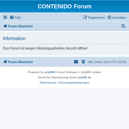
CONTENIDO Forum
FAQ
Registrieren
Anmelden
S
Foren-Übersicht
u
Information
c
h
Das Forum ist wegen Wartungsarbeiten derzeit offline!
e
Foren-Übersicht
Alle Zeiten sind
UTC+02:00
Powered by
phpBB
® Forum Software © phpBB Limited
Deutsche Übersetzung durch
phpBB.de
Datenschutz
|
Nutzungsbedingungen