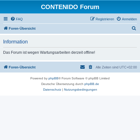
CONTENIDO Forum
FAQ
Registrieren
Anmelden
S
Foren-Übersicht
u
Information
c
h
Das Forum ist wegen Wartungsarbeiten derzeit offline!
e
Foren-Übersicht
Alle Zeiten sind
UTC+02:00
Powered by
phpBB
® Forum Software © phpBB Limited
Deutsche Übersetzung durch
phpBB.de
Datenschutz
|
Nutzungsbedingungen