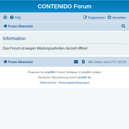
CONTENIDO Forum
FAQ
Registrieren
Anmelden
S
Foren-Übersicht
u
Information
c
h
Das Forum ist wegen Wartungsarbeiten derzeit offline!
e
Foren-Übersicht
Alle Zeiten sind
UTC+02:00
Powered by
phpBB
® Forum Software © phpBB Limited
Deutsche Übersetzung durch
phpBB.de
Datenschutz
|
Nutzungsbedingungen