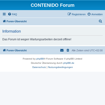
CONTENIDO Forum
FAQ
Registrieren
Anmelden
S
Foren-Übersicht
u
Information
c
h
Das Forum ist wegen Wartungsarbeiten derzeit offline!
e
Foren-Übersicht
Alle Zeiten sind
UTC+02:00
Powered by
phpBB
® Forum Software © phpBB Limited
Deutsche Übersetzung durch
phpBB.de
Datenschutz
|
Nutzungsbedingungen