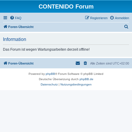
CONTENIDO Forum
FAQ
Registrieren
Anmelden
S
Foren-Übersicht
u
Information
c
h
Das Forum ist wegen Wartungsarbeiten derzeit offline!
e
Foren-Übersicht
Alle Zeiten sind
UTC+02:00
Powered by
phpBB
® Forum Software © phpBB Limited
Deutsche Übersetzung durch
phpBB.de
Datenschutz
|
Nutzungsbedingungen