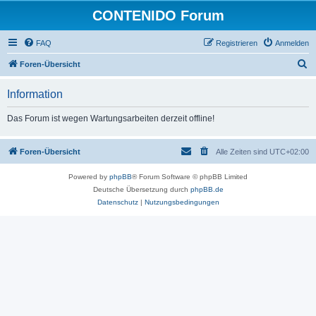
CONTENIDO Forum
FAQ
Registrieren
Anmelden
S
Foren-Übersicht
u
Information
c
h
Das Forum ist wegen Wartungsarbeiten derzeit offline!
e
Foren-Übersicht
Alle Zeiten sind
UTC+02:00
Powered by
phpBB
® Forum Software © phpBB Limited
Deutsche Übersetzung durch
phpBB.de
Datenschutz
|
Nutzungsbedingungen