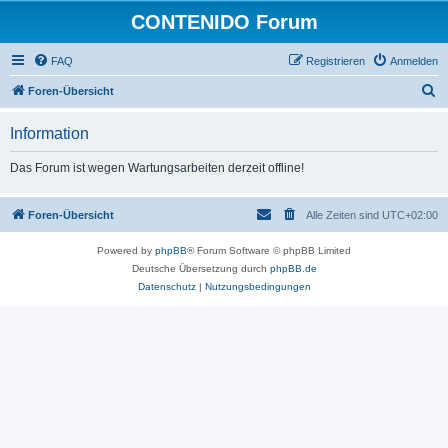
CONTENIDO Forum
FAQ
Registrieren
Anmelden
S
Foren-Übersicht
u
Information
c
h
Das Forum ist wegen Wartungsarbeiten derzeit offline!
e
Foren-Übersicht
Alle Zeiten sind
UTC+02:00
Powered by
phpBB
® Forum Software © phpBB Limited
Deutsche Übersetzung durch
phpBB.de
Datenschutz
|
Nutzungsbedingungen