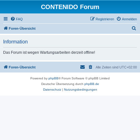
CONTENIDO Forum
FAQ
Registrieren
Anmelden
S
Foren-Übersicht
u
Information
c
h
Das Forum ist wegen Wartungsarbeiten derzeit offline!
e
Foren-Übersicht
Alle Zeiten sind
UTC+02:00
Powered by
phpBB
® Forum Software © phpBB Limited
Deutsche Übersetzung durch
phpBB.de
Datenschutz
|
Nutzungsbedingungen