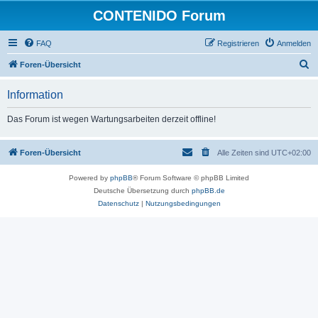
CONTENIDO Forum
FAQ
Registrieren
Anmelden
S
Foren-Übersicht
u
Information
c
h
Das Forum ist wegen Wartungsarbeiten derzeit offline!
e
Foren-Übersicht
Alle Zeiten sind
UTC+02:00
Powered by
phpBB
® Forum Software © phpBB Limited
Deutsche Übersetzung durch
phpBB.de
Datenschutz
|
Nutzungsbedingungen