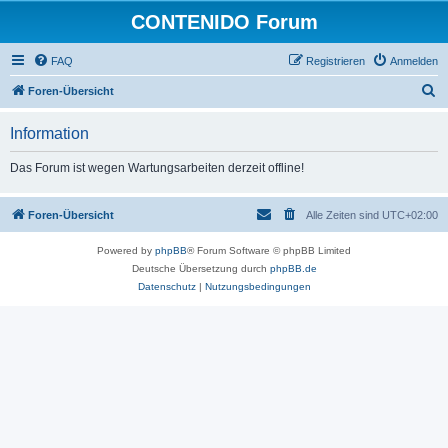
CONTENIDO Forum
FAQ
Registrieren
Anmelden
S
Foren-Übersicht
u
Information
c
h
Das Forum ist wegen Wartungsarbeiten derzeit offline!
e
Foren-Übersicht
Alle Zeiten sind
UTC+02:00
Powered by
phpBB
® Forum Software © phpBB Limited
Deutsche Übersetzung durch
phpBB.de
Datenschutz
|
Nutzungsbedingungen