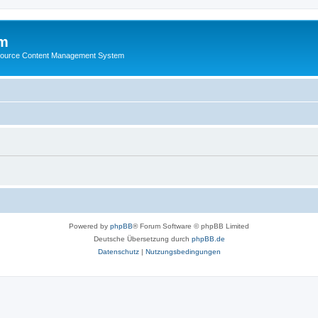
m
ource Content Management System
Powered by
phpBB
® Forum Software © phpBB Limited
Deutsche Übersetzung durch
phpBB.de
Datenschutz
|
Nutzungsbedingungen