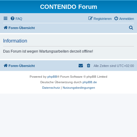
CONTENIDO Forum
FAQ
Registrieren
Anmelden
S
Foren-Übersicht
u
Information
c
h
Das Forum ist wegen Wartungsarbeiten derzeit offline!
e
Foren-Übersicht
Alle Zeiten sind
UTC+02:00
Powered by
phpBB
® Forum Software © phpBB Limited
Deutsche Übersetzung durch
phpBB.de
Datenschutz
|
Nutzungsbedingungen