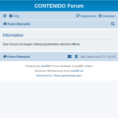
CONTENIDO Forum
FAQ
Registrieren
Anmelden
S
Foren-Übersicht
u
Information
c
h
Das Forum ist wegen Wartungsarbeiten derzeit offline!
e
Foren-Übersicht
Alle Zeiten sind
UTC+02:00
Powered by
phpBB
® Forum Software © phpBB Limited
Deutsche Übersetzung durch
phpBB.de
Datenschutz
|
Nutzungsbedingungen