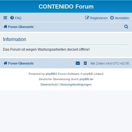
CONTENIDO Forum
FAQ
Registrieren
Anmelden
S
Foren-Übersicht
u
Information
c
h
Das Forum ist wegen Wartungsarbeiten derzeit offline!
e
Foren-Übersicht
Alle Zeiten sind
UTC+02:00
Powered by
phpBB
® Forum Software © phpBB Limited
Deutsche Übersetzung durch
phpBB.de
Datenschutz
|
Nutzungsbedingungen