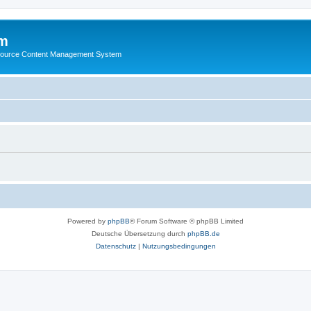
m
ource Content Management System
Powered by
phpBB
® Forum Software © phpBB Limited
Deutsche Übersetzung durch
phpBB.de
Datenschutz
|
Nutzungsbedingungen