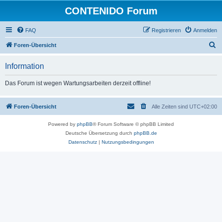
CONTENIDO Forum
FAQ
Registrieren
Anmelden
S
Foren-Übersicht
u
Information
c
h
Das Forum ist wegen Wartungsarbeiten derzeit offline!
e
Foren-Übersicht
Alle Zeiten sind
UTC+02:00
Powered by
phpBB
® Forum Software © phpBB Limited
Deutsche Übersetzung durch
phpBB.de
Datenschutz
|
Nutzungsbedingungen