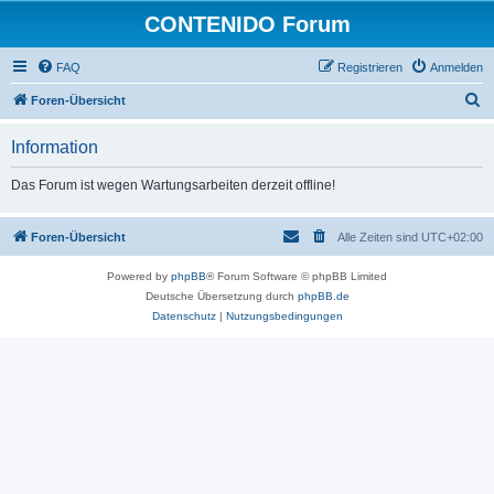
CONTENIDO Forum
FAQ
Registrieren
Anmelden
S
Foren-Übersicht
u
Information
c
h
Das Forum ist wegen Wartungsarbeiten derzeit offline!
e
Foren-Übersicht
Alle Zeiten sind
UTC+02:00
Powered by
phpBB
® Forum Software © phpBB Limited
Deutsche Übersetzung durch
phpBB.de
Datenschutz
|
Nutzungsbedingungen