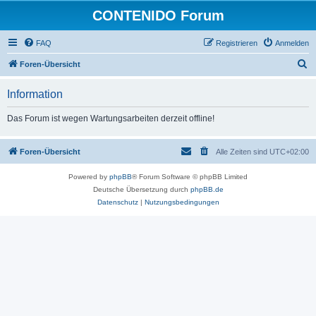
CONTENIDO Forum
FAQ
Registrieren
Anmelden
S
Foren-Übersicht
u
Information
c
h
Das Forum ist wegen Wartungsarbeiten derzeit offline!
e
Foren-Übersicht
Alle Zeiten sind
UTC+02:00
Powered by
phpBB
® Forum Software © phpBB Limited
Deutsche Übersetzung durch
phpBB.de
Datenschutz
|
Nutzungsbedingungen