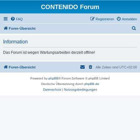
CONTENIDO Forum
FAQ
Registrieren
Anmelden
S
Foren-Übersicht
u
Information
c
h
Das Forum ist wegen Wartungsarbeiten derzeit offline!
e
Foren-Übersicht
Alle Zeiten sind
UTC+02:00
Powered by
phpBB
® Forum Software © phpBB Limited
Deutsche Übersetzung durch
phpBB.de
Datenschutz
|
Nutzungsbedingungen