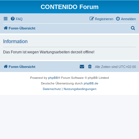
CONTENIDO Forum
FAQ
Registrieren
Anmelden
S
Foren-Übersicht
u
Information
c
h
Das Forum ist wegen Wartungsarbeiten derzeit offline!
e
Foren-Übersicht
Alle Zeiten sind
UTC+02:00
Powered by
phpBB
® Forum Software © phpBB Limited
Deutsche Übersetzung durch
phpBB.de
Datenschutz
|
Nutzungsbedingungen