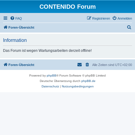
CONTENIDO Forum
FAQ
Registrieren
Anmelden
S
Foren-Übersicht
u
Information
c
h
Das Forum ist wegen Wartungsarbeiten derzeit offline!
e
Foren-Übersicht
Alle Zeiten sind
UTC+02:00
Powered by
phpBB
® Forum Software © phpBB Limited
Deutsche Übersetzung durch
phpBB.de
Datenschutz
|
Nutzungsbedingungen