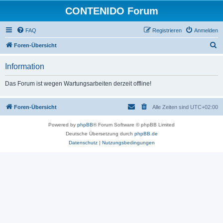
CONTENIDO Forum
FAQ
Registrieren
Anmelden
S
Foren-Übersicht
u
Information
c
h
Das Forum ist wegen Wartungsarbeiten derzeit offline!
e
Foren-Übersicht
Alle Zeiten sind
UTC+02:00
Powered by
phpBB
® Forum Software © phpBB Limited
Deutsche Übersetzung durch
phpBB.de
Datenschutz
|
Nutzungsbedingungen