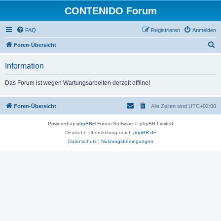
CONTENIDO Forum
FAQ
Registrieren
Anmelden
S
Foren-Übersicht
u
Information
c
h
Das Forum ist wegen Wartungsarbeiten derzeit offline!
e
Foren-Übersicht
Alle Zeiten sind
UTC+02:00
Powered by
phpBB
® Forum Software © phpBB Limited
Deutsche Übersetzung durch
phpBB.de
Datenschutz
|
Nutzungsbedingungen