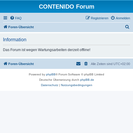
CONTENIDO Forum
FAQ
Registrieren
Anmelden
S
Foren-Übersicht
u
Information
c
h
Das Forum ist wegen Wartungsarbeiten derzeit offline!
e
Foren-Übersicht
Alle Zeiten sind
UTC+02:00
Powered by
phpBB
® Forum Software © phpBB Limited
Deutsche Übersetzung durch
phpBB.de
Datenschutz
|
Nutzungsbedingungen