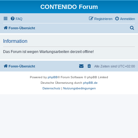
CONTENIDO Forum
FAQ
Registrieren
Anmelden
S
Foren-Übersicht
u
Information
c
h
Das Forum ist wegen Wartungsarbeiten derzeit offline!
e
Foren-Übersicht
Alle Zeiten sind
UTC+02:00
Powered by
phpBB
® Forum Software © phpBB Limited
Deutsche Übersetzung durch
phpBB.de
Datenschutz
|
Nutzungsbedingungen