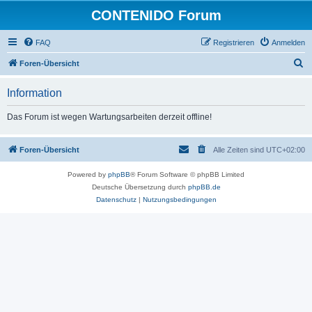
CONTENIDO Forum
FAQ
Registrieren
Anmelden
S
Foren-Übersicht
u
Information
c
h
Das Forum ist wegen Wartungsarbeiten derzeit offline!
e
Foren-Übersicht
Alle Zeiten sind
UTC+02:00
Powered by
phpBB
® Forum Software © phpBB Limited
Deutsche Übersetzung durch
phpBB.de
Datenschutz
|
Nutzungsbedingungen