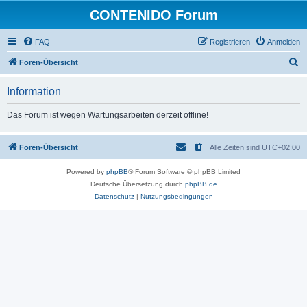
CONTENIDO Forum
FAQ
Registrieren
Anmelden
S
Foren-Übersicht
u
Information
c
h
Das Forum ist wegen Wartungsarbeiten derzeit offline!
e
Foren-Übersicht
Alle Zeiten sind
UTC+02:00
Powered by
phpBB
® Forum Software © phpBB Limited
Deutsche Übersetzung durch
phpBB.de
Datenschutz
|
Nutzungsbedingungen