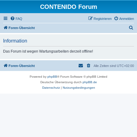
CONTENIDO Forum
FAQ
Registrieren
Anmelden
S
Foren-Übersicht
u
Information
c
h
Das Forum ist wegen Wartungsarbeiten derzeit offline!
e
Foren-Übersicht
Alle Zeiten sind
UTC+02:00
Powered by
phpBB
® Forum Software © phpBB Limited
Deutsche Übersetzung durch
phpBB.de
Datenschutz
|
Nutzungsbedingungen