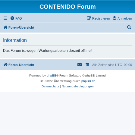
CONTENIDO Forum
FAQ
Registrieren
Anmelden
S
Foren-Übersicht
u
Information
c
h
Das Forum ist wegen Wartungsarbeiten derzeit offline!
e
Foren-Übersicht
Alle Zeiten sind
UTC+02:00
Powered by
phpBB
® Forum Software © phpBB Limited
Deutsche Übersetzung durch
phpBB.de
Datenschutz
|
Nutzungsbedingungen