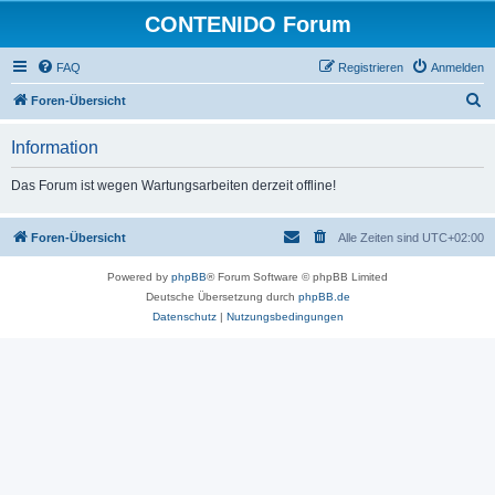
CONTENIDO Forum
FAQ
Registrieren
Anmelden
S
Foren-Übersicht
u
Information
c
h
Das Forum ist wegen Wartungsarbeiten derzeit offline!
e
Foren-Übersicht
Alle Zeiten sind
UTC+02:00
Powered by
phpBB
® Forum Software © phpBB Limited
Deutsche Übersetzung durch
phpBB.de
Datenschutz
|
Nutzungsbedingungen