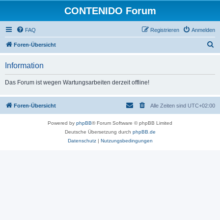
CONTENIDO Forum
FAQ
Registrieren
Anmelden
S
Foren-Übersicht
u
Information
c
h
Das Forum ist wegen Wartungsarbeiten derzeit offline!
e
Foren-Übersicht
Alle Zeiten sind
UTC+02:00
Powered by
phpBB
® Forum Software © phpBB Limited
Deutsche Übersetzung durch
phpBB.de
Datenschutz
|
Nutzungsbedingungen