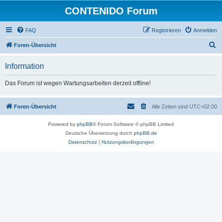
CONTENIDO Forum
FAQ
Registrieren
Anmelden
S
Foren-Übersicht
u
Information
c
h
Das Forum ist wegen Wartungsarbeiten derzeit offline!
e
Foren-Übersicht
Alle Zeiten sind
UTC+02:00
Powered by
phpBB
® Forum Software © phpBB Limited
Deutsche Übersetzung durch
phpBB.de
Datenschutz
|
Nutzungsbedingungen