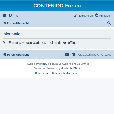
CONTENIDO Forum
FAQ
Registrieren
Anmelden
S
Foren-Übersicht
u
Information
c
h
Das Forum ist wegen Wartungsarbeiten derzeit offline!
e
Foren-Übersicht
Alle Zeiten sind
UTC+02:00
Powered by
phpBB
® Forum Software © phpBB Limited
Deutsche Übersetzung durch
phpBB.de
Datenschutz
|
Nutzungsbedingungen